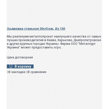
600
7000
6,3(63)
50
50
80
87
100
230
150
268
200
324
250
345
Задвижка стальная 30с41нж, Ду 150
300
-
350
-
Мы реализуем металлопрокат наилучшего качества от самых
400
1480
лучших производителей в Киеве, Харькове, Днепропетровске
500
2320
и других крупных городах Украины. Фирма ООО "Металлург
700
-
Украина" может предоставить огро..
800
-
1000
-
Цена договорная
1200*
2690**
8,0(80,0)
250
Под приварку
621
В корзину
300
754
350
-
В закладки
В сравнение
400
2565
500
2832
700
6390**
800
7000**
1000
11000**
1200
15000**
Фланцевое;
10,0(100)
50
-
под приварку
80
-