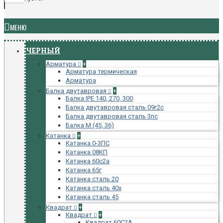
МЕНЮ
ЧЕРНЫЙ
Арматура
+
Арматура термическая
Арматура
Балка двутавровая
+
Балка IPE 140, 270, 300
Балка двутавровая сталь 09г2с
Балка двутавровая сталь 3пс
Балка М (45, 36)
Катанка
+
Катанка 0-3ПС
Катанка 08КП
Катанка 60с2а
Катанка 65г
Катанка сталь 20
Катанка сталь 40х
Катанка сталь 45
Квадрат
+
Квадрат
+
Квадрат 60С2А