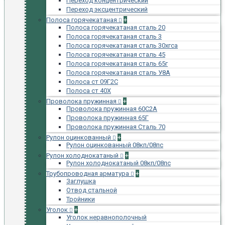
Переход концентрический
Переход эксцентрический
Полоса горячекатаная
+
Полоса горячекатаная сталь 20
Полоса горячекатаная сталь 3
Полоса горячекатаная сталь 30хгса
Полоса горячекатаная сталь 45
Полоса горячекатаная сталь 65г
Полоса горячекатаная сталь У8А
Полоса ст 09Г2С
Полоса ст 40Х
Проволока пружинная
+
Проволока пружинная 60С2А
Проволока пружинная 65Г
Проволока пружинная Сталь 70
Рулон оцинкованный
+
Рулон оцинкованный 08кп/08пс
Рулон холоднокатаный
+
Рулон холоднокатаный 08кп/08пс
Трубопроводная арматура
+
Заглушка
Отвод стальной
Тройники
Уголок
+
Уголок неравнополочный