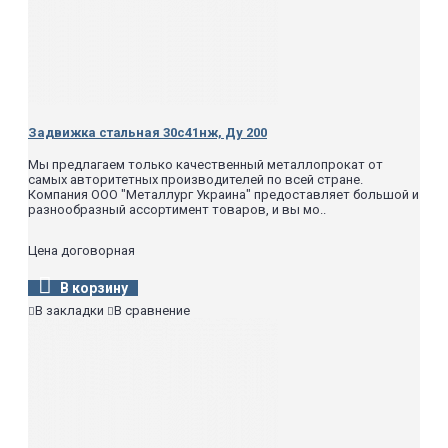
100
290**
150
535**
200
430
250
615**
300
-
400
-
500
-
16,0(160)
15
Муфтовое
2,2
Задвижка стальная 30с41нж, Ду 200
20
3,5
Мы предлагаем только качественный металлопрокат от
25
3,78
самых авторитетных производителей по всей стране.
40
9,38
Компания ООО "Металлург Украина" предоставляет большой и
Фланцевое;
50
74
разнообразный ассортимент товаров, и вы мо..
под приварку
80
130
100
185
Цена договорная
150
430
200
-
В корзину
250
-
В закладки
В сравнение
300
-
400
-
500
-
800
-
25,0(250)
50
-
100
150
200