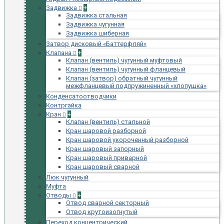
Задвижка
+
Задвижка стальная
Задвижка чугунная
Задвижка шиберная
Затвор дисковый «Баттерфляй»
Клапана
+
Клапан (вентиль) чугунный муфтовый
Клапан (вентиль) чугунный фланцевый
Клапан (затвор) обратный чугунный
межфланцевый подпружиненный «хлопушка»
Конденсатоотводчики
Контргайка
Кран
+
Клапан (вентиль) стальной
Кран шаровой разборной
Кран шаровой укороченный разборной
Кран шаровый запорный
Кран шаровый приварной
Кран шаровый сварной
Люк чугунный
Муфта
Отводы
+
Отвод сварной секторный
Отвод крутоизогнутый
Переход концентрический