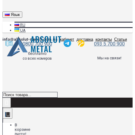
Язык
RU
UA
info@absolut-metall.com.ua
кабинет
доставка
контакты
Статьи
0800 700 900
093 5 700 900
бесплатно
Мы на связи!
со всех номеров
В
корзине
пусто!