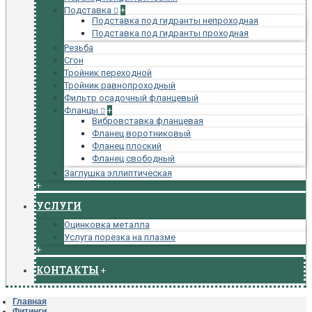
Подставка
+
Подставка под гидранты непроходная
Подставка под гидранты проходная
Резьба
Сгон
Тройник переходной
Тройник равнопроходный
Фильтр осадочный фланцевый
Фланцы
+
Вибровставка фланцевая
Фланец воротниковый
Фланец плоский
Фланец свободный
Заглушка эллиптическая
+
УСЛУГИ
Оцинковка металла
Услуга порезка на плазме
+
КОНТАКТЫ
+
Главная
Фитинги