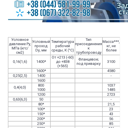
Условное
Тип
Условный
Температура
Масса***,
давление Рy,
присоединения
проход
рабочей
кг, не
МПа (кгс/
к
Dу, мм
среды, К (°С)
более
см2)
трубопроводу
От +213 (-60)
Фланцевое;
0,16(1,6)
1400*
до +838
3100
под приварку
(+565)
1600*
4580
0,25(2,5)
1400
-
1600
800
1037
0,4(4,0)
1000
1485
1200
2723
0,63(6,3)
50
-
80*
21,5
100*
23
150*
43
200*
56
250*
85