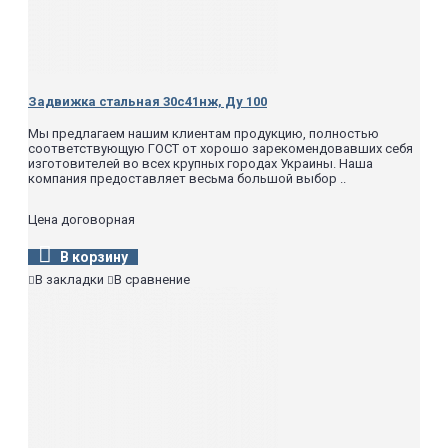
800
-
1000
5950**
1200
7035**
2,5(25,0)
80
-
100
74
150
140
Задвижка стальная 30с41нж, Ду 100
200
230
250
249
Мы предлагаем нашим клиентам продукцию, полностью
300
475
соответствующую ГОСТ от хорошо зарекомендовавших себя
изготовителей во всех крупных городах Украины. Наша
400
-
компания предоставляет весьма большой выбор ..
500
1600**
600
5250**
700
-
Цена договорная
800
5800**
1000
-
В корзину
1200
12800**
В закладки
В сравнение
4,0(40,0)
50
35
80
50
100
90
150
150
200
325
250
365
300
560
350*
610
400
840**
500
1725