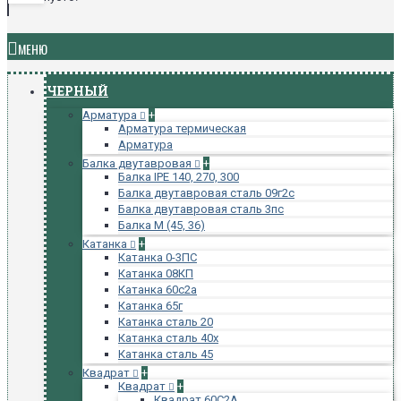
МЕНЮ
ЧЕРНЫЙ
Арматура
+
Арматура термическая
Арматура
Балка двутавровая
+
Балка IPE 140, 270, 300
Балка двутавровая сталь 09г2с
Балка двутавровая сталь 3пс
Балка М (45, 36)
Катанка
+
Катанка 0-3ПС
Катанка 08КП
Катанка 60с2а
Катанка 65г
Катанка сталь 20
Катанка сталь 40х
Катанка сталь 45
Квадрат
+
Квадрат
+
Квадрат 60С2А