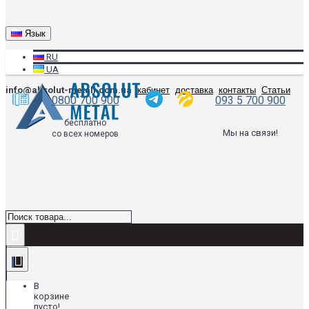
Язык
RU
UA
info@absolut-metall.com.ua
кабинет
доставка
контакты
Статьи
0800 700 900
093 5 700 900
бесплатно
Мы на связи!
со всех номеров
В
корзине
пусто!