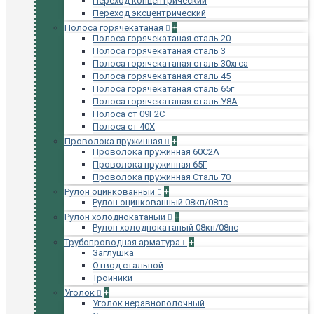
Переход концентрический
Переход эксцентрический
Полоса горячекатаная
+
Полоса горячекатаная сталь 20
Полоса горячекатаная сталь 3
Полоса горячекатаная сталь 30хгса
Полоса горячекатаная сталь 45
Полоса горячекатаная сталь 65г
Полоса горячекатаная сталь У8А
Полоса ст 09Г2С
Полоса ст 40Х
Проволока пружинная
+
Проволока пружинная 60С2А
Проволока пружинная 65Г
Проволока пружинная Сталь 70
Рулон оцинкованный
+
Рулон оцинкованный 08кп/08пс
Рулон холоднокатаный
+
Рулон холоднокатаный 08кп/08пс
Трубопроводная арматура
+
Заглушка
Отвод стальной
Тройники
Уголок
+
Уголок неравнополочный