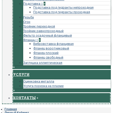
Подставка
+
Подставка под гидранты непроходная
Подставка под гидранты проходная
Резьба
Сгон
Тройник переходной
Тройник равнопроходный
Фильтр осадочный фланцевый
Фланцы
+
Вибровставка фланцевая
Фланец воротниковый
Фланец плоский
Фланец свободный
Заглушка эллиптическая
+
УСЛУГИ
Оцинковка металла
Услуга порезка на плазме
+
КОНТАКТЫ
+
Главная
Личный Кабинет