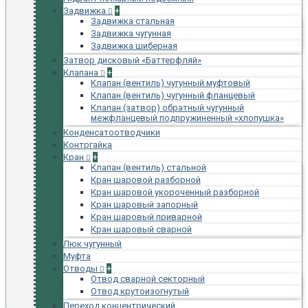
Задвижка
+
Задвижка стальная
Задвижка чугунная
Задвижка шиберная
Затвор дисковый «Баттерфляй»
Клапана
+
Клапан (вентиль) чугунный муфтовый
Клапан (вентиль) чугунный фланцевый
Клапан (затвор) обратный чугунный
межфланцевый подпружиненный «хлопушка»
Конденсатоотводчики
Контргайка
Кран
+
Клапан (вентиль) стальной
Кран шаровой разборной
Кран шаровой укороченный разборной
Кран шаровый запорный
Кран шаровый приварной
Кран шаровый сварной
Люк чугунный
Муфта
Отводы
+
Отвод сварной секторный
Отвод крутоизогнутый
Переход концентрический