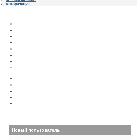
Авторизация
Авторизация
Регистрация
Напомнить пароль
Личный кабинет
Адреса доставки
Мои закладки
История заказов
Файлы для
скачивания
Бонусные баллы
Возврат товара
История платежей
Подписка на новости
Периодические
платежи
Новый пользователь