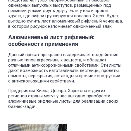
представляет узор, сформированный с помощью
алюминиевый
Квинтет
1050Н24
2,5
1500
3000
одинарных выпуклых выступов, размещенных под
рифленый
прямыми углами друг к другу. Есть у нас и прокат
Лист
«дуэт», где рифли группируются попарно. Здесь будет
алюминиевый
Квинтет
1050Н24
3
1000
2000
рифленый
выгодно купить лист алюминиевый рифленый чечевица,
Лист
в котором рисунок напоминает одноименный злак.
алюминиевый
Квинтет
1050Н24
3
1250
2500
рифленый
Алюминиевый лист рифленый:
Лист
особенности применения
алюминиевый
Квинтет
1050Н24
3
1500
3000
рифленый
Лист
Данный прокат прекрасно выдерживает воздействие
алюминиевый
Квинтет
1050Н24
3
1500
4000
разных типов агрессивных веществ, и обладает
рифленый
отличными антикоррозионными свойствами. Эти листы
Лист
дают возможность изготавливать лестницы, пролеты,
алюминиевый
Квинтет
1050Н24
4
1000
2000
помосты, перекрытия, эстакады и прочие конструкции
рифленый
Лист
с антискользящими свойствами.
алюминиевый
Квинтет
1050Н24
4
1250
2500
рифленый
Предприятия Киева, Днепра, Харькова и других
Лист
регионов страны могут у нас выгодно приобрести
алюминиевый
Квинтет
1050Н24
4
1500
3000
алюминиевые рифленые листы для реализации своих
рифленый
бизнес-задач.
Лист
алюминиевый
Квинтет
1050Н24
4
1500
4000
рифленый
Лист
алюминиевый
Квинтет
1050Н24
1,5
1200
3000
рифленый