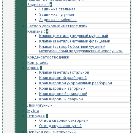
Задвижка
+
Задвижка стальная
Задвижка чугунная
Задвижка шиберная
Затвор дисковый «Баттерфляй»
Клапана
+
Клапан (вентиль) чугунный муфтовый
Клапан (вентиль) чугунный фланцевый
Клапан (затвор) обратный чугунный
межфланцевый подпружиненный «хлопушка»
Конденсатоотводчики
Контргайка
Кран
+
Клапан (вентиль) стальной
Кран шаровой разборной
Кран шаровой укороченный разборной
Кран шаровый запорный
Кран шаровый приварной
Кран шаровый сварной
Люк чугунный
Муфта
Отводы
+
Отвод сварной секторный
Отвод крутоизогнутый
Переход концентрический