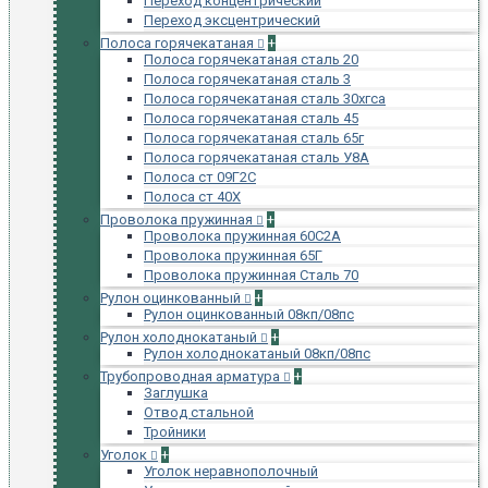
Переход концентрический
Переход эксцентрический
Полоса горячекатаная
+
Полоса горячекатаная сталь 20
Полоса горячекатаная сталь 3
Полоса горячекатаная сталь 30хгса
Полоса горячекатаная сталь 45
Полоса горячекатаная сталь 65г
Полоса горячекатаная сталь У8А
Полоса ст 09Г2С
Полоса ст 40Х
Проволока пружинная
+
Проволока пружинная 60С2А
Проволока пружинная 65Г
Проволока пружинная Сталь 70
Рулон оцинкованный
+
Рулон оцинкованный 08кп/08пс
Рулон холоднокатаный
+
Рулон холоднокатаный 08кп/08пс
Трубопроводная арматура
+
Заглушка
Отвод стальной
Тройники
Уголок
+
Уголок неравнополочный