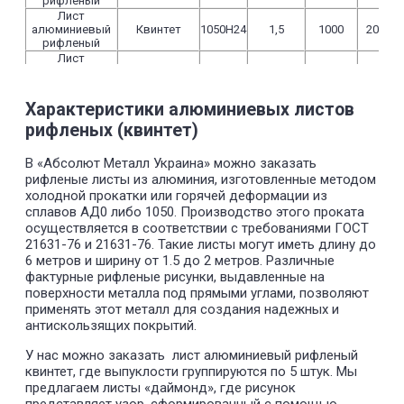
рифленый
Лист
алюминиевый
Квинтет
1050Н24
1,5
1000
2000
рифленый
Лист
алюминиевый
Квинтет
1050Н24
1
1250
2500
рифленый
Лист
Характеристики алюминиевых листов
алюминиевый
Квинтет
1050Н24
1,5
1500
3000
рифленых (квинтет)
рифленый
Лист
алюминиевый
Квинтет
1050Н24
1,5
1500
4000
В «Абсолют Металл Украина» можно заказать
рифленый
рифленые листы из алюминия, изготовленные методом
Лист
холодной прокатки или горячей деформации из
алюминиевый
Квинтет
1050Н24
2
1000
2000
сплавов АД0 либо 1050. Производство этого проката
рифленый
осуществляется в соответствии с требованиями ГОСТ
Лист
алюминиевый
Квинтет
1050Н24
2
1250
2500
21631-76 и 21631-76. Такие листы могут иметь длину до
рифленый
6 метров и ширину от 1.5 до 2 метров. Различные
Лист
фактурные рифленые рисунки, выдавленные на
алюминиевый
Квинтет
1050Н24
2
1500
3000
поверхности металла под прямыми углами, позволяют
рифленый
применять этот металл для создания надежных и
Лист
антискользящих покрытий.
алюминиевый
Квинтет
1050Н24
2
1500
4000
рифленый
У нас можно заказать лист алюминиевый рифленый
Лист
алюминиевый
Квинтет
1050Н24
2,5
1000
2000
квинтет, где выпуклости группируются по 5 штук. Мы
рифленый
предлагаем листы «даймонд», где рисунок
Лист