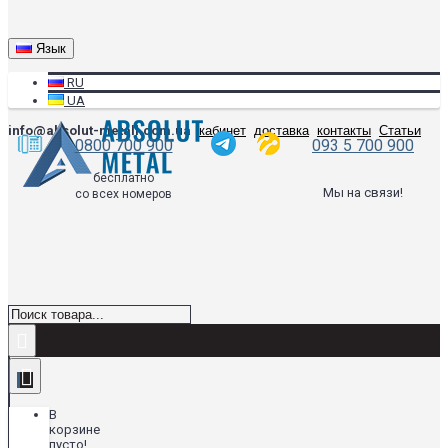
Язык
RU
UA
info@absolut-metall.com.ua
кабинет
доставка
контакты
Статьи
0800 700 900
093 5 700 900
бесплатно
Мы на связи!
со всех номеров
В
корзине
пусто!