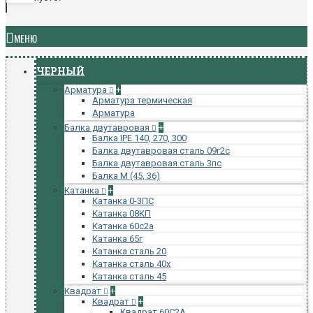
МЕНЮ
ЧЕРНЫЙ
Арматура
+
Арматура термическая
Арматура
Балка двутавровая
+
Балка IPE 140, 270, 300
Балка двутавровая сталь 09г2с
Балка двутавровая сталь 3пс
Балка М (45, 36)
Катанка
+
Катанка 0-3ПС
Катанка 08КП
Катанка 60с2а
Катанка 65г
Катанка сталь 20
Катанка сталь 40х
Катанка сталь 45
Квадрат
+
Квадрат
+
Квадрат 60С2А