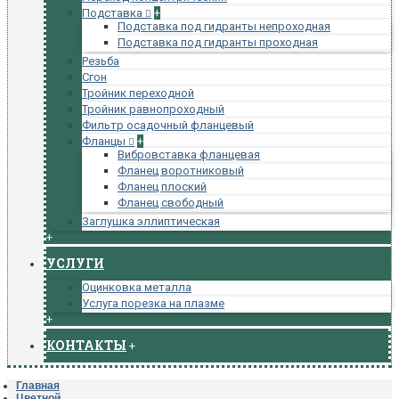
Подставка
+
Подставка под гидранты непроходная
Подставка под гидранты проходная
Резьба
Сгон
Тройник переходной
Тройник равнопроходный
Фильтр осадочный фланцевый
Фланцы
+
Вибровставка фланцевая
Фланец воротниковый
Фланец плоский
Фланец свободный
Заглушка эллиптическая
+
УСЛУГИ
Оцинковка металла
Услуга порезка на плазме
+
КОНТАКТЫ
+
Главная
Цветной