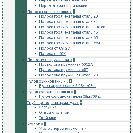
Переход концентрический
Переход эксцентрический
Полоса горячекатаная
+
Полоса горячекатаная сталь 20
Полоса горячекатаная сталь 3
Полоса горячекатаная сталь 30хгса
Полоса горячекатаная сталь 45
Полоса горячекатаная сталь 65г
Полоса горячекатаная сталь У8А
Полоса ст 09Г2С
Полоса ст 40Х
Проволока пружинная
+
Проволока пружинная 60С2А
Проволока пружинная 65Г
Проволока пружинная Сталь 70
Рулон оцинкованный
+
Рулон оцинкованный 08кп/08пс
Рулон холоднокатаный
+
Рулон холоднокатаный 08кп/08пс
Трубопроводная арматура
+
Заглушка
Отвод стальной
Тройники
Уголок
+
Уголок неравнополочный