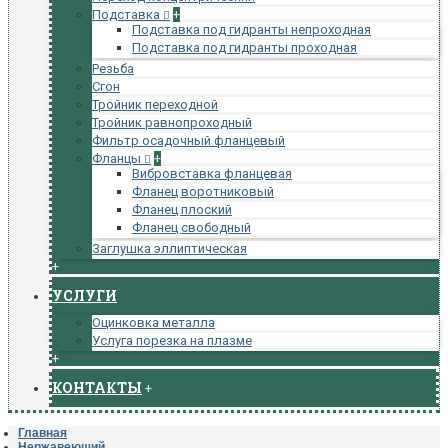
Подставка
+
Подставка под гидранты непроходная
Подставка под гидранты проходная
Резьба
Сгон
Тройник переходной
Тройник равнопроходный
Фильтр осадочный фланцевый
Фланцы
+
Вибровставка фланцевая
Фланец воротниковый
Фланец плоский
Фланец свободный
Заглушка эллиптическая
+
УСЛУГИ
Оцинковка металла
Услуга порезка на плазме
+
КОНТАКТЫ
+
Главная
Нержавеющий