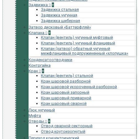
Задвижка
+
Задвижка стальная
Задвижка чугунная
Задвижка шиберная
Затвор дисковый «Баттерфляй»
Клапана
+
Клапан (вентиль) чугунный муфтовый
Клапан (вентиль) чугунный фланцевый
Клапан (затвор) обратный чугунный
межфланцевый подпружиненный «хлопушка»
Конденсатоотводчики
Контргайка
Кран
+
Клапан (вентиль) стальной
Кран шаровой разборной
Кран шаровой укороченный разборной
Кран шаровый запорный
Кран шаровый приварной
Кран шаровый сварной
Люк чугунный
Муфта
Отводы
+
Отвод сварной секторный
Отвод крутоизогнутый
Переход концентрический