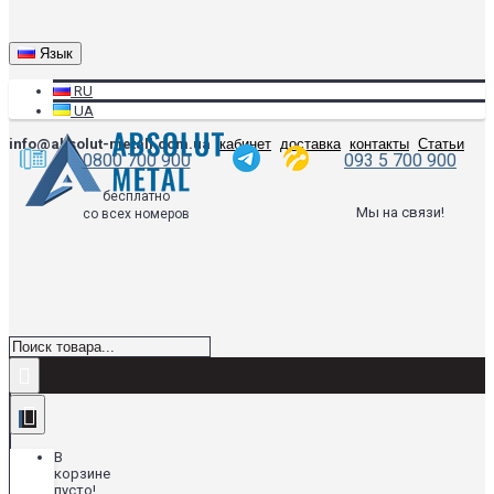
Язык
RU
UA
info@absolut-metall.com.ua
кабинет
доставка
контакты
Статьи
0800 700 900
093 5 700 900
бесплатно
Мы на связи!
со всех номеров
В
корзине
пусто!