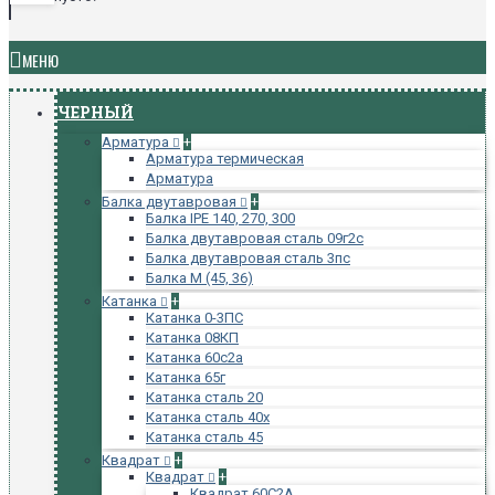
МЕНЮ
ЧЕРНЫЙ
Арматура
+
Арматура термическая
Арматура
Балка двутавровая
+
Балка IPE 140, 270, 300
Балка двутавровая сталь 09г2с
Балка двутавровая сталь 3пс
Балка М (45, 36)
Катанка
+
Катанка 0-3ПС
Катанка 08КП
Катанка 60с2а
Катанка 65г
Катанка сталь 20
Катанка сталь 40х
Катанка сталь 45
Квадрат
+
Квадрат
+
Квадрат 60С2А