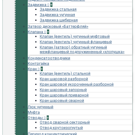
Задвижка
+
Задвижка стальная
Задвижка чугунная
Задвижка шиберная
Затвор дисковый «Баттерфляй»
Клапана
+
Клапан (вентиль) чугунный муфтовый
Клапан (вентиль) чугунный фланцевый
Клапан (затвор) обратный чугунный
межфланцевый подпружиненный «хлопушка»
Конденсатоотводчики
Контргайка
Кран
+
Клапан (вентиль) стальной
Кран шаровой разборной
Кран шаровой укороченный разборной
Кран шаровый запорный
Кран шаровый приварной
Кран шаровый сварной
Люк чугунный
Муфта
Отводы
+
Отвод сварной секторный
Отвод крутоизогнутый
Переход концентрический