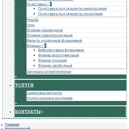
Подставка
+
Подставка под гидранты непроходная
Подставка под гидранты проходная
Резьба
Сгон
Тройник переходной
Тройник равнопроходный
Фильтр осадочный фланцевый
Фланцы
+
Вибровставка фланцевая
Фланец воротниковый
Фланец плоский
Фланец свободный
Заглушка эллиптическая
+
УСЛУГИ
Оцинковка металла
Услуга порезка на плазме
+
КОНТАКТЫ
+
Главная
Нержавеющий