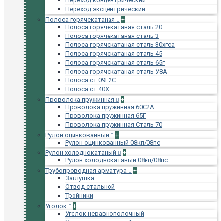
Переход концентрический
Переход эксцентрический
Полоса горячекатаная
+
Полоса горячекатаная сталь 20
Полоса горячекатаная сталь 3
Полоса горячекатаная сталь 30хгса
Полоса горячекатаная сталь 45
Полоса горячекатаная сталь 65г
Полоса горячекатаная сталь У8А
Полоса ст 09Г2С
Полоса ст 40Х
Проволока пружинная
+
Проволока пружинная 60С2А
Проволока пружинная 65Г
Проволока пружинная Сталь 70
Рулон оцинкованный
+
Рулон оцинкованный 08кп/08пс
Рулон холоднокатаный
+
Рулон холоднокатаный 08кп/08пс
Трубопроводная арматура
+
Заглушка
Отвод стальной
Тройники
Уголок
+
Уголок неравнополочный