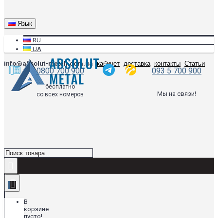
Язык
RU
UA
info@absolut-metall.com.ua
кабинет
доставка
контакты
Статьи
0800 700 900
093 5 700 900
бесплатно
Мы на связи!
со всех номеров
В
корзине
пусто!