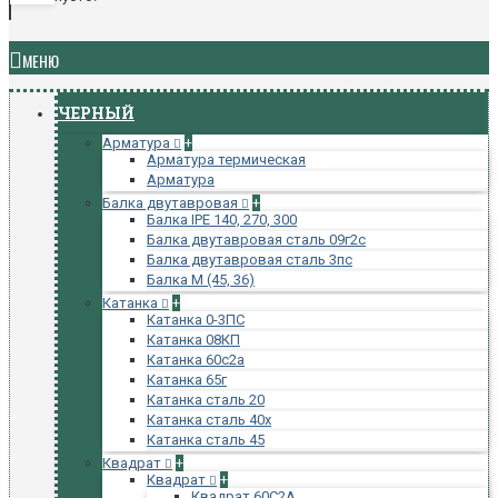
МЕНЮ
ЧЕРНЫЙ
Арматура
+
Арматура термическая
Арматура
Балка двутавровая
+
Балка IPE 140, 270, 300
Балка двутавровая сталь 09г2с
Балка двутавровая сталь 3пс
Балка М (45, 36)
Катанка
+
Катанка 0-3ПС
Катанка 08КП
Катанка 60с2а
Катанка 65г
Катанка сталь 20
Катанка сталь 40х
Катанка сталь 45
Квадрат
+
Квадрат
+
Квадрат 60С2А