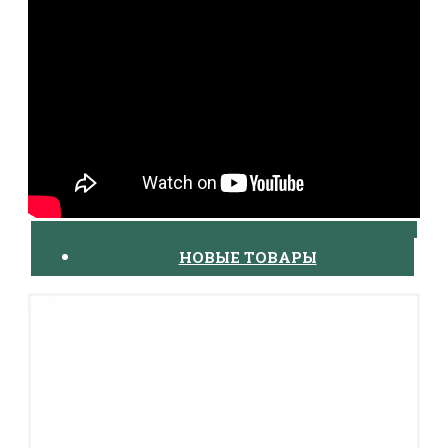
20х100 мм
М2
ГОСТ 434-78
3000; ндл
мягкая/твердая
НОВЫЕ ТОВАРЫ