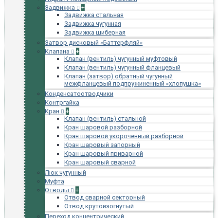
Задвижка
+
Задвижка стальная
Задвижка чугунная
Задвижка шиберная
Затвор дисковый «Баттерфляй»
Клапана
+
Клапан (вентиль) чугунный муфтовый
Клапан (вентиль) чугунный фланцевый
Клапан (затвор) обратный чугунный
межфланцевый подпружиненный «хлопушка»
Конденсатоотводчики
Контргайка
Кран
+
Клапан (вентиль) стальной
Кран шаровой разборной
Кран шаровой укороченный разборной
Кран шаровый запорный
Кран шаровый приварной
Кран шаровый сварной
Люк чугунный
Муфта
Отводы
+
Отвод сварной секторный
Отвод крутоизогнутый
Переход концентрический