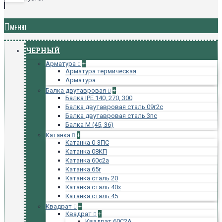
МЕНЮ
ЧЕРНЫЙ
Арматура
+
Арматура термическая
Арматура
Балка двутавровая
+
Балка IPE 140, 270, 300
Балка двутавровая сталь 09г2с
Балка двутавровая сталь 3пс
Балка М (45, 36)
Катанка
+
Катанка 0-3ПС
Катанка 08КП
Катанка 60с2а
Катанка 65г
Катанка сталь 20
Катанка сталь 40х
Катанка сталь 45
Квадрат
+
Квадрат
+
Квадрат 60С2А