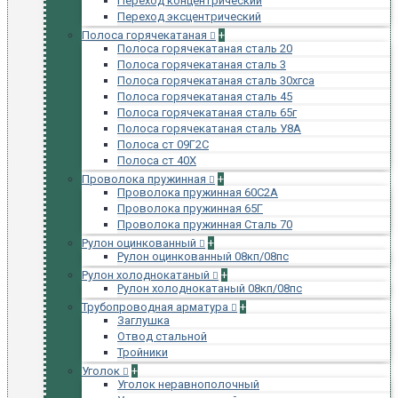
Переход концентрический
Переход эксцентрический
Полоса горячекатаная
+
Полоса горячекатаная сталь 20
Полоса горячекатаная сталь 3
Полоса горячекатаная сталь 30хгса
Полоса горячекатаная сталь 45
Полоса горячекатаная сталь 65г
Полоса горячекатаная сталь У8А
Полоса ст 09Г2С
Полоса ст 40Х
Проволока пружинная
+
Проволока пружинная 60С2А
Проволока пружинная 65Г
Проволока пружинная Сталь 70
Рулон оцинкованный
+
Рулон оцинкованный 08кп/08пс
Рулон холоднокатаный
+
Рулон холоднокатаный 08кп/08пс
Трубопроводная арматура
+
Заглушка
Отвод стальной
Тройники
Уголок
+
Уголок неравнополочный