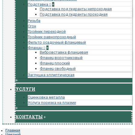
Подставка
+
Подставка под гидранты непроходная
Подставка под гидранты проходная
Резьба
Сгон
Тройник переходной
Тройник равнопроходный
Фильтр осадочный фланцевый
Фланцы
+
Вибровставка фланцевая
Фланец воротниковый
Фланец плоский
Фланец свободный
Заглушка эллиптическая
+
УСЛУГИ
Оцинковка металла
Услуга порезка на плазме
+
КОНТАКТЫ
+
Главная
Цветной