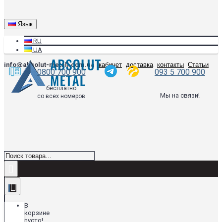
Язык
RU
UA
info@absolut-metall.com.ua
кабинет
доставка
контакты
Статьи
0800 700 900
093 5 700 900
бесплатно
Мы на связи!
со всех номеров
В
корзине
пусто!