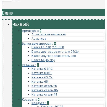
МЕНЮ
ЧЕРНЫЙ
Арматура
+
Арматура термическая
Арматура
Балка двутавровая
+
Балка IPE 140, 270, 300
Балка двутавровая сталь 09г2с
Балка двутавровая сталь 3пс
Балка М (45, 36)
Катанка
+
Катанка 0-3ПС
Катанка 08КП
Катанка 60с2а
Катанка 65г
Катанка сталь 20
Катанка сталь 40х
Катанка сталь 45
Квадрат
+
Квадрат
+
Квадрат 60С2А