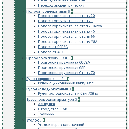
Переход концентрический
Переход эксцентрический
Полоса горячекатаная
+
Полоса горячекатаная сталь 20
Полоса горячекатаная сталь 3
Полоса горячекатаная сталь 30хгса
Полоса горячекатаная сталь 45
Полоса горячекатаная сталь 65г
Полоса горячекатаная сталь У8А
Полоса ст 09Г2С
Полоса ст 40Х
Проволока пружинная
+
Проволока пружинная 60С2А
Проволока пружинная 65Г
Проволока пружинная Сталь 70
Рулон оцинкованный
+
Рулон оцинкованный 08кп/08пс
Рулон холоднокатаный
+
Рулон холоднокатаный 08кп/08пс
Трубопроводная арматура
+
Заглушка
Отвод стальной
Тройники
Уголок
+
Уголок неравнополочный