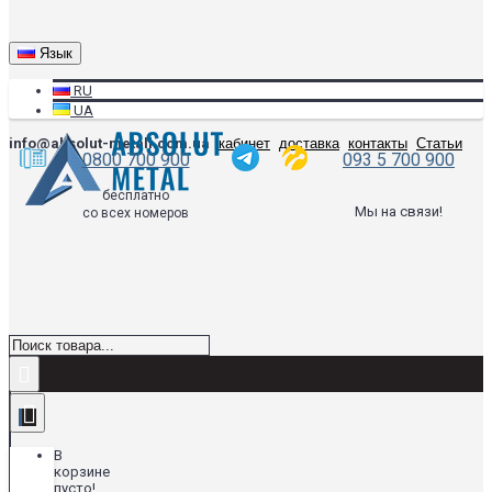
Язык
RU
UA
info@absolut-metall.com.ua
кабинет
доставка
контакты
Статьи
0800 700 900
093 5 700 900
бесплатно
Мы на связи!
со всех номеров
В
корзине
пусто!