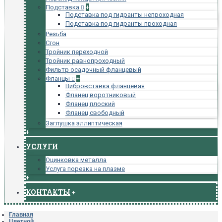
Подставка
+
Подставка под гидранты непроходная
Подставка под гидранты проходная
Резьба
Сгон
Тройник переходной
Тройник равнопроходный
Фильтр осадочный фланцевый
Фланцы
+
Вибровставка фланцевая
Фланец воротниковый
Фланец плоский
Фланец свободный
Заглушка эллиптическая
+
УСЛУГИ
Оцинковка металла
Услуга порезка на плазме
+
КОНТАКТЫ
+
Главная
Цветной