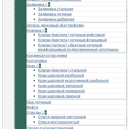
Задвижка
+
Задвижка стальная
Задвижка чугунная
Задвижка шиберная
Затвор дисковый «Баттерфляй»
Клапана
+
Клапан (вентиль) чугунный муфтовый
Клапан (вентиль) чугунный фланцевый
Клапан (затвор) обратный чугунный
межфланцевый подпружиненный «хлопушка»
Конденсатоотводчики
Контргайка
Кран
+
Клапан (вентиль) стальной
Кран шаровой разборной
Кран шаровой укороченный разборной
Кран шаровый запорный
Кран шаровый приварной
Кран шаровый сварной
Люк чугунный
Муфта
Отводы
+
Отвод сварной секторный
Отвод крутоизогнутый
Переход концентрический