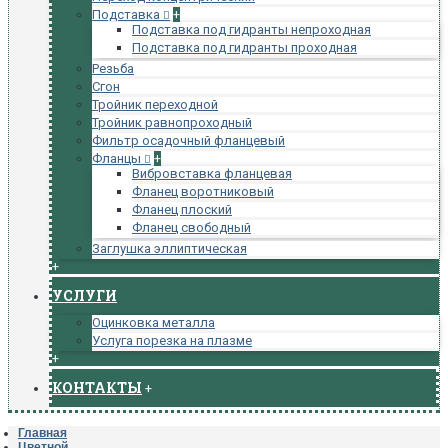
Подставка
+
Подставка под гидранты непроходная
Подставка под гидранты проходная
Резьба
Сгон
Тройник переходной
Тройник равнопроходный
Фильтр осадочный фланцевый
Фланцы
+
Вибровставка фланцевая
Фланец воротниковый
Фланец плоский
Фланец свободный
Заглушка эллиптическая
+
УСЛУГИ
Оцинковка металла
Услуга порезка на плазме
+
КОНТАКТЫ
+
Главная
Цветной