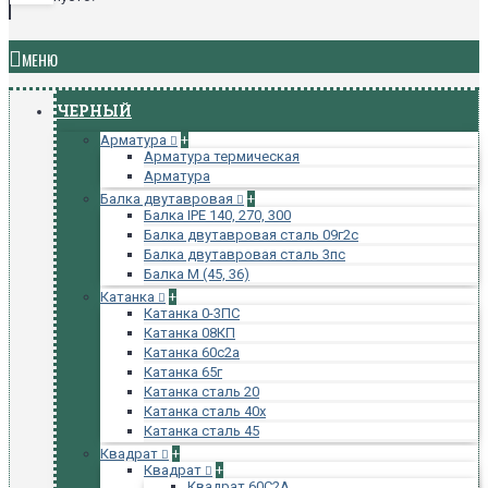
МЕНЮ
ЧЕРНЫЙ
Арматура
+
Арматура термическая
Арматура
Балка двутавровая
+
Балка IPE 140, 270, 300
Балка двутавровая сталь 09г2с
Балка двутавровая сталь 3пс
Балка М (45, 36)
Катанка
+
Катанка 0-3ПС
Катанка 08КП
Катанка 60с2а
Катанка 65г
Катанка сталь 20
Катанка сталь 40х
Катанка сталь 45
Квадрат
+
Квадрат
+
Квадрат 60С2А