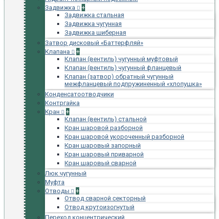
Задвижка
+
Задвижка стальная
Задвижка чугунная
Задвижка шиберная
Затвор дисковый «Баттерфляй»
Клапана
+
Клапан (вентиль) чугунный муфтовый
Клапан (вентиль) чугунный фланцевый
Клапан (затвор) обратный чугунный
межфланцевый подпружиненный «хлопушка»
Конденсатоотводчики
Контргайка
Кран
+
Клапан (вентиль) стальной
Кран шаровой разборной
Кран шаровой укороченный разборной
Кран шаровый запорный
Кран шаровый приварной
Кран шаровый сварной
Люк чугунный
Муфта
Отводы
+
Отвод сварной секторный
Отвод крутоизогнутый
Переход концентрический