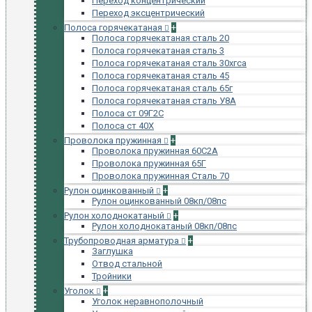
Переход концентрический
Переход эксцентрический
Полоса горячекатаная
+
Полоса горячекатаная сталь 20
Полоса горячекатаная сталь 3
Полоса горячекатаная сталь 30хгса
Полоса горячекатаная сталь 45
Полоса горячекатаная сталь 65г
Полоса горячекатаная сталь У8А
Полоса ст 09Г2С
Полоса ст 40Х
Проволока пружинная
+
Проволока пружинная 60С2А
Проволока пружинная 65Г
Проволока пружинная Сталь 70
Рулон оцинкованный
+
Рулон оцинкованный 08кп/08пс
Рулон холоднокатаный
+
Рулон холоднокатаный 08кп/08пс
Трубопроводная арматура
+
Заглушка
Отвод стальной
Тройники
Уголок
+
Уголок неравнополочный