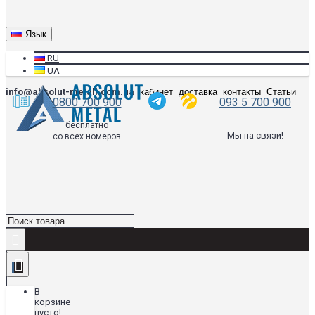
Язык
RU
UA
info@absolut-metall.com.ua
кабинет
доставка
контакты
Статьи
0800 700 900
093 5 700 900
бесплатно
Мы на связи!
со всех номеров
В
корзине
пусто!