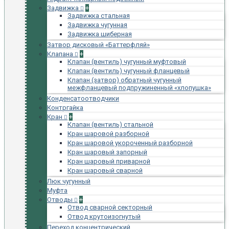
Задвижка
+
Задвижка стальная
Задвижка чугунная
Задвижка шиберная
Затвор дисковый «Баттерфляй»
Клапана
+
Клапан (вентиль) чугунный муфтовый
Клапан (вентиль) чугунный фланцевый
Клапан (затвор) обратный чугунный
межфланцевый подпружиненный «хлопушка»
Конденсатоотводчики
Контргайка
Кран
+
Клапан (вентиль) стальной
Кран шаровой разборной
Кран шаровой укороченный разборной
Кран шаровый запорный
Кран шаровый приварной
Кран шаровый сварной
Люк чугунный
Муфта
Отводы
+
Отвод сварной секторный
Отвод крутоизогнутый
Переход концентрический