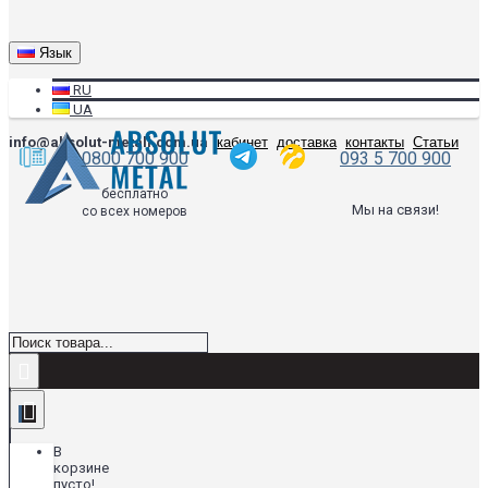
Язык
RU
UA
info@absolut-metall.com.ua
кабинет
доставка
контакты
Статьи
0800 700 900
093 5 700 900
бесплатно
Мы на связи!
со всех номеров
В
корзине
пусто!