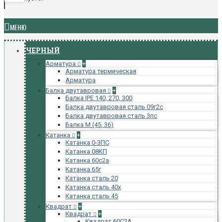
МЕНЮ
ЧЕРНЫЙ
Арматура
+
Арматура термическая
Арматура
Балка двутавровая
+
Балка IPE 140, 270, 300
Балка двутавровая сталь 09г2с
Балка двутавровая сталь 3пс
Балка М (45, 36)
Катанка
+
Катанка 0-3ПС
Катанка 08КП
Катанка 60с2а
Катанка 65г
Катанка сталь 20
Катанка сталь 40х
Катанка сталь 45
Квадрат
+
Квадрат
+
Квадрат 60С2А