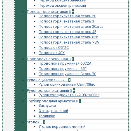
Переход концентрический
Переход эксцентрический
Полоса горячекатаная
+
Полоса горячекатаная сталь 20
Полоса горячекатаная сталь 3
Полоса горячекатаная сталь 30хгса
Полоса горячекатаная сталь 45
Полоса горячекатаная сталь 65г
Полоса горячекатаная сталь У8А
Полоса ст 09Г2С
Полоса ст 40Х
Проволока пружинная
+
Проволока пружинная 60С2А
Проволока пружинная 65Г
Проволока пружинная Сталь 70
Рулон оцинкованный
+
Рулон оцинкованный 08кп/08пс
Рулон холоднокатаный
+
Рулон холоднокатаный 08кп/08пс
Трубопроводная арматура
+
Заглушка
Отвод стальной
Тройники
Уголок
+
Уголок неравнополочный