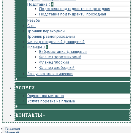
Подставка
+
Подставка под гидранты непроходная
Подставка под гидранты проходная
Резьба
Сгон
Тройник переходной
Тройник равнопроходный
Фильтр осадочный фланцевый
Фланцы
+
Вибровставка фланцевая
Фланец воротниковый
Фланец плоский
Фланец свободный
Заглушка эллиптическая
+
УСЛУГИ
Оцинковка металла
Услуга порезка на плазме
+
КОНТАКТЫ
+
Главная
Черный